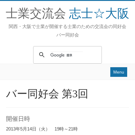
士業交流会
志士☆大阪
関西・大阪で士業が開催する士業のための交流会の同好会
バー同好会
Menu
Home
バー同好会 第3回
活動内容
過去の活動
開催日時
スタッフ
2013年5月14日（火） 19時～21時
お問い合せ