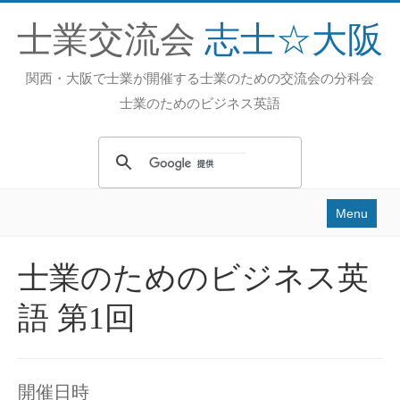
士業交流会
志士☆大阪
関西・大阪で士業が開催する士業のための交流会の分科会
士業のためのビジネス英語
Menu
Home
士業のためのビジネス英
活動内容
語 第1回
過去の活動
スタッフ
お問い合せ
開催日時