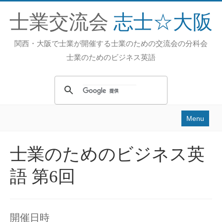
士業交流会
志士☆大阪
関西・大阪で士業が開催する士業のための交流会の分科会
士業のためのビジネス英語
Menu
Home
士業のためのビジネス英
活動内容
語 第6回
過去の活動
スタッフ
お問い合せ
開催日時