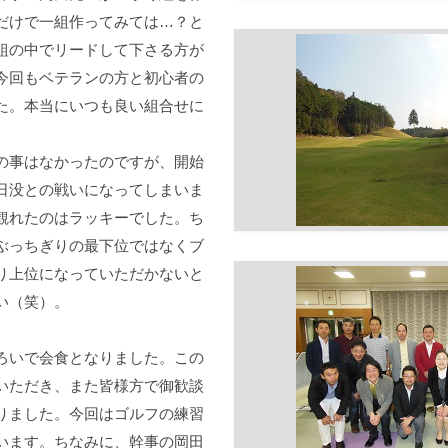
だけで一組作ってみては…？と
組の中でリードして下さる方が
今回もベテランの方と初心者の
た。本当にいつも良い組合せに
の事はなかったのですが、開始
日没との戦いになってしまいま
観れたのはラッキーでした。ち
ぶっちぎりの最下位ではなくブ
り上位になっていただかないと
い（笑）。
ろいで会食となりました。この
いただき、また皆様方で御歓談
りました。今回はゴルフの練習
います。ちなみに、幹事の岡田