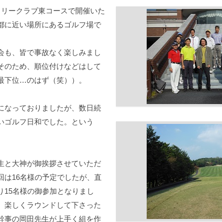
トリークラブ東コースで開催いた
都に近い場所にあるゴルフ場で
会も、皆で事故なく楽しみまし
そのため、順位付けなどはして
最下位…のはず（笑））。
になっておりましたが、数日続
いゴルフ日和でした。という
生と大神が御挨拶させていただ
回は16名様の予定でしたが、直
り15名様の御参加となりまし
、楽しくラウンドして下さった
幹事の岡田先生が上手く組を作